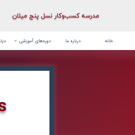
​مدرسه کسب‌وکار نسل پنج میلان
خانه
درباره ما
دوره‌های آموزشی
دپا
دوره MBA Plus
دوره ABA Plug
دوره DBA Plex
د‌وره BBA Play
ویدیوی معرفی
s