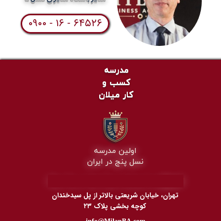
۰۹۰۰ - ۱۶ - ۶۴۵۲۶
مدرسه
کسب و
کار میلان
اولین مدرسه
نسل پنج در ایران
​The First 5th' Gen School in
IR
A
N
تهران، خیابان شریعتی بالاتر از پل سیدخندان
کوچه بخشی پلاک ۲۳