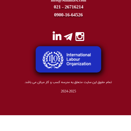
​​​​​info@MilanBA.com
021 - 26716214
0900-16-64526
تمام حقوق این سایت متعلق به مدرسه کسب و کار میلان می باشد.
2024-2025