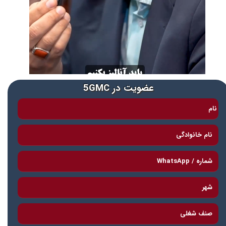
زمان
Loaded
:
Progress
:
0%
0%
باقیمانده
عضویت در 5GMC