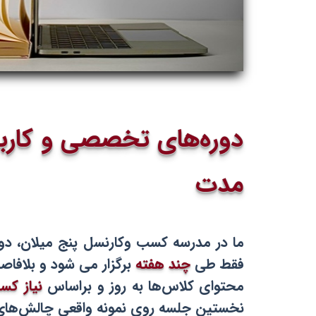
دوره‌هاى تخصصی و كاربر
مدت
ما در مدرسه كسب وكارنسل پنج ميلان، دو
فقط طی
چند هفته
برگزار مى شود و بلافاصل
محتواى كلاس‌ها به روز و براساس
نياز کس
نخستين جلسه روى نمونه واقعی چالش‌های ک