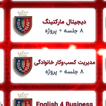
​دیجیتال مارکتینگ
​۸ جلسه + پروژه​​​​​​​
​مدیریت کسب‌و‌کار خانوادگی
​۸ جلسه + پروژه​​​​​​​
راه
‌English 4 Business