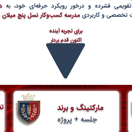
ويمى فشرده و درخور رويكرد حرفه‌اى خود، به
د
دت تخصصى و کاربردی
مدرسه كسب‌وكار نسل پنج ميلان
د
برای تجربه آینده
اکنون قدم بردار
​ت
مارکتینگ و برند
۸ جلسه + پروژه