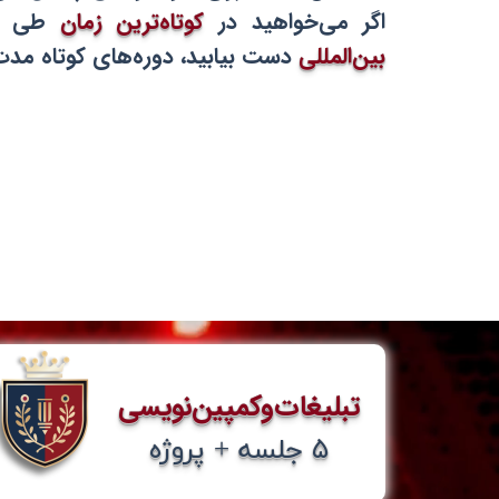
اگر مى‌خواهيد در
كوتاه‌ترين زمان
طى تق
بین‌المللی
دست بيابيد، دوره‌هاى كوتاه م
تبلیغات‌وکمپین‌نویسی
​۵ جلسه + پروژه