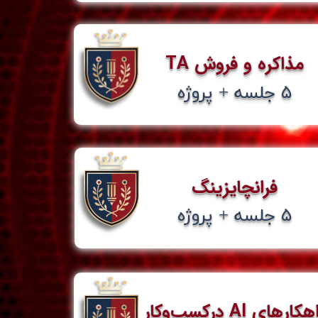
مذاکره و فروش TA
​۵ جلسه + پروژه​​​​​​​
​فرانچایزینگ
​۵ جلسه + پروژه​​​​​​​
کارهای AI درکسب‌و‌کار