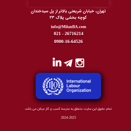
​The First 5th' Gen School in
IR
A
N
تهران، خیابان شریعتی بالاتر از پل سیدخندان
کوچه بخشی پلاک ۲۳
​​​​​info@MilanBA.com
021 - 26716214
0900-16-64526
تمام حقوق این سایت متعلق به مدرسه کسب و کار میلان می باشد.
2024-2025