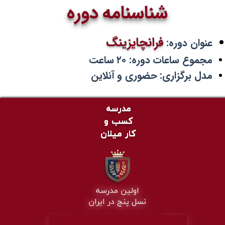
شناسنامه دوره
فرانچایزینگ
عنوان دوره:
مجموع ساعات دوره: ۲۰ ساعت
مدل برگزاری: حضوری و آنلاین
مدرسه
کسب و
کار میلان
اولین مدرسه
نسل پنج در ایران
​The First 5th' Gen School in
IR
A
N