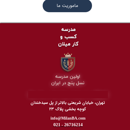
ماموریت ما
مدرسه
کسب و
کار میلان
اولین مدرسه
نسل پنج در ایران
​The First 5th' Gen School in
IR
A
N
تهران، خیابان شریعتی بالاتر از پل سیدخندان
کوچه بخشی پلاک ۲۳
​​​​​info@MilanBA.com
021 - 26716214